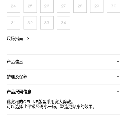
24
25
26
27
28
29
30
31
32
33
34
尺码指南
产品信息
100%棉
花朵刺绣
护理及保养
经典版型
中腰
不可用水清洗。
正面口袋设有5个口袋饰钉
仅使用不含漂白剂的洗衣产品。
产品尺码信息
腰部背面设有CELINE贴饰
不可用烘干机烘干。
镌刻CELINE JEANS字样的纽扣
最高熨烫温度：110°C / 230°F
此宽松的CELINE版型采用宽大剪裁。
日本制造
不可使用蒸汽。
可以选择比平常尺码小一码，塑造更贴身的效果。
编号：RP0HJ930F.GFV6
本品可用芳香化合物进行轻柔干洗。