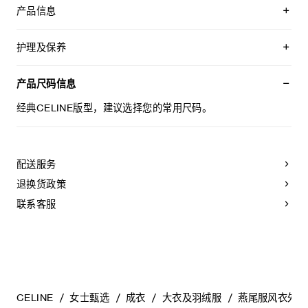
产品信息
55%羊毛，45%棉
衬里：67%铜氨纤维，33%棉
护理及保养
经典版型
精裁设计，搭配垫肩
不可用水清洗。
缎面覆层衣领
仅使用不含漂白剂的洗衣产品。
产品尺码信息
2个插肩袖口袋
不可用烘干机烘干。
正面和背面设肩部饰片
最高熨烫温度：110°C / 230°F
经典CELINE版型，建议选择您的常用尺码。
2个肩袢
不可使用蒸汽。
2个袖袢
本品可用芳香化合物进行轻柔干洗。
背面中央开衩
5枚TRIOMPHE纽扣
肩袢、袖袢和正面肩部防风片饰TRIOMPHE纽扣
配送服务
背面开衩饰6枚TRIOMPHE按扣
退换货政策
意大利制造
编号：RM09Z984C.33NK
联系客服
CELINE
女士甄选
成衣
大衣及羽绒服
燕尾服风衣外套