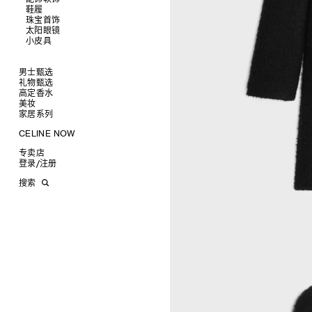
鞋履
查看全部
珠宝首饰
查看全部
皮带
太阳眼镜
查看全部
帽子
拖鞋及凉鞋
小皮具
查看全部
丝巾及围巾
运动及休闲鞋
耳环
查看全部
发饰
乐福鞋
手镯
新品
手套
平底鞋
项链
椭圆形
钱包
男士甄选
高跟鞋
戒指
圆形
卡包
礼物甄选
成衣
靴子
高级珠宝
长方形
零钱包
高定香水
手袋
为她甄选礼物
查看全部
CELINE 挂饰
猫眼形
手拿包
美妆
鞋履
为他甄选礼物
高定香水
查看全部
面罩式
链条钱包
衬衫
家居系列
皮带软饰
香水配件
缎光唇膏
查看全部
几何形
T恤及上衣
托特包
珠宝首饰
润唇膏
旅行
查看全部
CELINE NOW
飞行员形
卫衣
斜挎包
运动鞋
太阳眼镜
美妆配件
蜡烛与配件
查看全部
甄选专题
针织及POLO衫
商务及旅行手袋
乐福鞋及皮鞋
皮带
小皮具
沐浴及身体护理
生活艺术
查看全部
专卖店
时装秀
牛仔丹宁
双肩包
系带鞋
帽子
手镯
INFINITE POSSIBILITIES
文具
查看全部
登录
/
注册
CELINE 艺术项目
裤装
迷你手袋
靴子
围巾
项链
新品
MEN'S AUTOMNE/HIVER 2026
2027春夏男装秀
CELINE 精品店建筑
西装
TRIOMPHE CANVAS 标志印花
拖鞋及凉鞋
其他配饰
戒指
长方形
钱包
AUTOMNE 2026
2026冬季时装秀
DAVID ADAMO
搜索
大衣及羽绒服
LUGGAGE手袋
耳环
圆形
卡包
ÉTÉ CELINE
2026夏季时装秀
CHARLES ARNOLDI
CELINE 巴黎 DUPHOT
夹克外套
TAKE AWAY
CELINE挂饰
飞行员形
零钱包
ÉTÉ 2026
2026春季时装秀
JAMES BALMFORTH
CELINE 巴黎 FRANÇOIS 1ER
皮衣
PADDED手袋
面罩式
电子产品配饰
LEILAH BABIRYE
CELINE 巴黎 GRENELLE
KATINKA BOCK
CELINE 巴黎 蒙田大道
PALOMA BOSQUÊ
CELINE 巴黎 HAUTE
ELAINE CAMERON-WEIR
PARMURERIE
JOSE DAVILA
CELINE 伦敦 邦德街
GEORGIA DICKIE
CELINE 伦敦 103 MOUNT
ASGER DYBVAD LARSEN
STREET
ROCHELLE FEINSTEIN
CELINE 马德里
KIRA FREIJE
CELINE MILAN SANTO
LUISA GARDINI
SPIRITO
PAUL GEES
CELINE 洛杉矶 RODEO