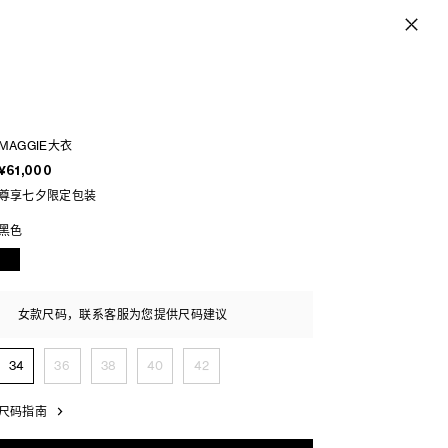
MAGGIE大衣
¥61,000
尊享七夕限定包装
黑色
女款尺码，联系客服为您提供尺码建议
34
36
38
40
42
尺码指南