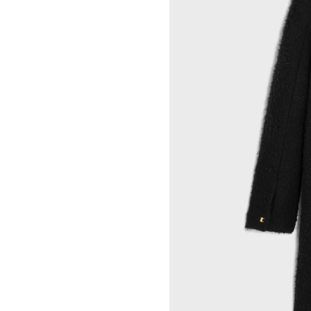
INDRIKIS GELZIS
CELINE 纽约 麦迪逊
LUKAS GERONIMAS
CELINE 纽约 SOHO
ROCHELLE GOLDBERG
CELINE DOHA VENDOME
CHARLES HARLAN
CELINE 北京
DANIEL JENSEN
CELINE BEJING SKP
DAVID JEREMIAH
CELINE 成都太古里精品店
RINDON JOHNSON
CELINE 大连恒隆广场
A KASSEN
CELINE 澳门
MEL KENDRICK
CELINE 宁波
SHAWN KURUNERU
CELINE 上海恒隆广场
ARTUR LESCHER
CELINE 武汉恒隆精品店
ANNE LIBBY
CELINE KYOTO DAIMARU
MARIE LUND
CELINE 东京
DAVID NASH
CELINE TOKYO GINZA
NIKA NEELOVA
CELINE YOKOHAMA SOGO
VIRGINIA OVERTON
CELINE 曼谷
马秋莎
CELINE 吉隆坡
FAY RAY
CELINE 新加坡
CAMILLA REYMAN
CELINE 墨尔本
EM ROONEY
LEUNORA SALIHU
SØREN SEJR
DAVINA SEMO
FLEMISH SCHOOL
OSCAR TUAZON
胡曉媛