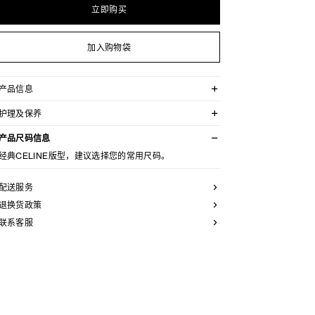
立即购买
加入购物袋
产品信息
59%山羊绒，39%羊毛，2%锦纶
护理及保养
衬里：52%粘胶纤维，48%铜氨纤维
宽松版型
不可用水清洗。
精裁设计，搭配垫肩
产品尺码信息
仅使用不含漂白剂的洗衣产品。
敞开式圆领
不可用烘干机烘干。
经典CELINE版型，建议选择您的常用尺码。
2个贴袋
最高熨烫温度：110°C / 230°F
4枚坠饰纽扣
不可使用蒸汽。
袖口饰1枚TRIOMPHE纽扣
本品可用芳香化合物进行轻柔干洗。
配送服务
法国制造
编号：RM08V1086.38NO
退换货政策
联系客服