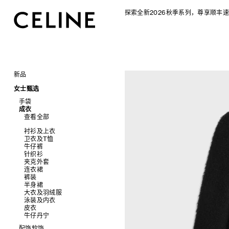
探索全新2026秋季系列，尊享顺丰速
新品
CELINE 2026秋季女士系列
女士甄选
CELINE 2026秋季男士系列
手袋
成衣
查看全部
查看全部
新品
标志印花 TRIOMPHE CANVAS
衬衫及上衣
SOFT TRIOMPHE
卫衣及T恤
PANIER 草编包
牛仔裤
迷你手袋
针织衫
NINO
夹克外套
TRIOMPHE 凯旋门
连衣裙
TRIOMPHE FRAME
裤装
LUGGAGE 手袋
半身裙
TRIO FLAP
大衣及羽绒服
包挂
泳装及内衣
皮衣
牛仔丹宁
配饰软饰