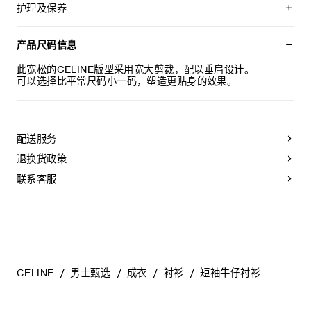
TRIOMPHE刺绣
护理及保养
宽松版型
药店领
本品可在轻柔洗衣程序下以最高水温30°C/ 85°F清洗。
胸前1个贴袋
仅使用不含漂白剂的洗衣产品。
产品尺码信息
7枚珍珠母贝纽扣
不可用烘干机烘干。
日本制造
最高熨烫温度：110°C / 230°F
此宽松的CELINE版型采用宽大剪裁，配以垂肩设计。
编号：RC0D7208I.07UO
不可使用蒸汽。
可以选择比平常尺码小一码，塑造更贴身的效果。
本品可用芳香化合物进行轻柔干洗
配送服务
退换货政策
联系客服
CELINE
男士甄选
成衣
衬衫
短袖牛仔衬衫