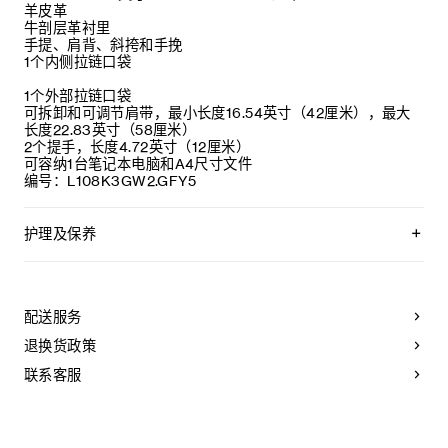
羊皮革
牛剖层革衬里
手提、肩背、斜挎和手挽
1个内侧拉链口袋
1个外部拉链口袋
可拆卸和可调节肩带，最小长度16.54英寸（42厘米），最大
长度22.83英寸（58厘米）
2个提手，长度4.72英寸（12厘米）
可容纳1台笔记本电脑和A4尺寸文件
编号：L108K3GW2.GFY5
护理及保养
CELINE皮具采用珍贵奢华皮革精制而成。所选皮革材质独特而
天然：任何偶然出现的色调差异、斑点或是纹理均为皮革的天
然特征，不应被视为瑕疵。为了确保您的手袋历久弥新，我们
配送服务
建议您：
退换货政策
- 防止潮湿；避免接触液体、护手霜、洗手液、化妆品及香水。
如果您的手袋不慎接触到水或上述物质，请用干燥且不带绒毛
联系客服
的浅色吸水布轻轻擦拭；
- 避免过度暴露于直射光线，并远离直接热源；
- 请勿让您的手袋与粗糙或磨蚀性表面摩擦。如果出现轻微划
痕，可使用柔软的干布轻轻揉搓，以减弱划痕。