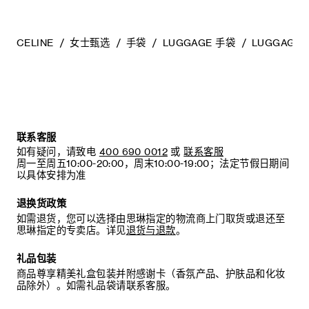
- 请收纳于CELINE防尘袋中。请勿存放于在高温、潮湿或不通
风的地方（切勿存放于塑料袋内）。
CELINE
女士甄选
手袋
LUGGAGE 手袋
LUGGAGE
联系客服
如有疑问，请致电
400 690 0012
或
联系客服
周一至周五10:00-20:00，周末10:00-19:00；法定节假日期间
以具体安排为准
退换货政策
如需退货，您可以选择由思琳指定的物流商上门取货或退还至
思琳指定的专卖店。详见
退货与退款
。
礼品包装
商品尊享精美礼盒包装并附感谢卡（香氛产品、护肤品和化妆
品除外）。如需礼品袋请联系客服。