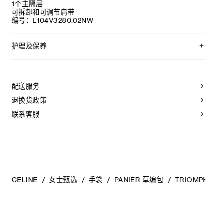
1个主隔层
可拆卸和可调节肩带
编号：L104V3280.02NW
护理及保养
CELINE皮具采用珍贵奢华皮革精制而成。所选皮革材质独特而
天然：任何偶然出现的色调差异、斑点或是纹理均为皮革的天
然特征，不应被视为瑕疵。为了确保您的手袋历久弥新，我们
配送服务
建议您：
退换货政策
- 防止潮湿；避免接触液体、护手霜、洗手液、化妆品及香水。
如果您的手袋不慎接触到水或上述物质，请用干燥且不带绒毛
联系客服
的浅色吸水布轻轻擦拭；
- 避免过度暴露于直射光线，并远离直接热源；
- 请勿让您的手袋与粗糙或磨蚀性表面摩擦。如果出现轻微划
痕，可使用柔软的干布轻轻揉搓，以减弱划痕。
- 请收纳于CELINE防尘袋中。请勿存放于在高温、潮湿或不通
风的地方（切勿存放于塑料袋内）。
CELINE
女士甄选
手袋
PANIER 草编包
TRIOMPH