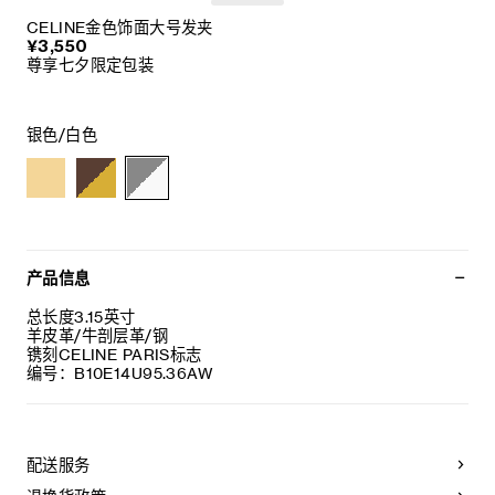
CELINE金色饰面大号发夹
¥3,550
尊享七夕限定包装
银色/白色
产品信息
总长度3.15英寸
羊皮革/牛剖层革/钢
镌刻CELINE PARIS标志
编号：B10E14U95.36AW
配送服务