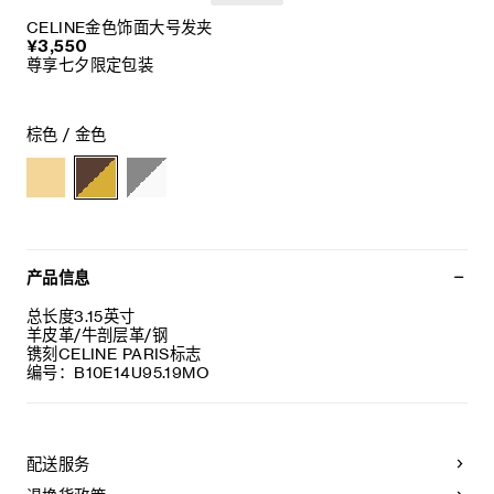
CELINE金色饰面大号发夹
¥3,550
尊享七夕限定包装
棕色 / 金色
产品信息
总长度3.15英寸
羊皮革/牛剖层革/钢
镌刻CELINE PARIS标志
编号：B10E14U95.19MO
配送服务