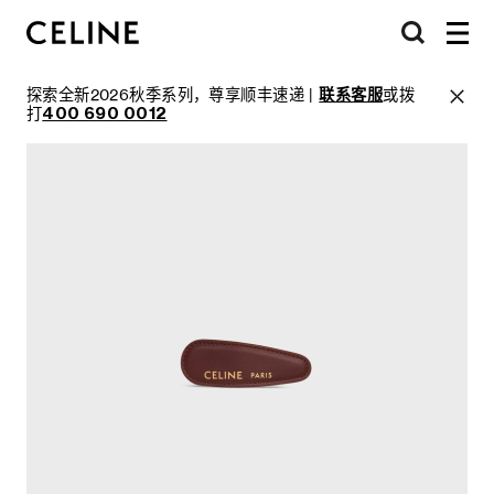
探索全新2026秋季系列，尊享顺丰速递 |
联系客服
或拨
打
400 690 0012