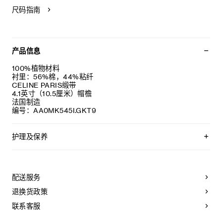
尺码指南
产品信息
100%植物材料
衬里：56%棉，44%粘纤
CELINE PARIS缎带
4.1英寸（10.5厘米）帽檐
法国制造
编号：AA0MK545I.GKT9
护理及保养
不可用水清洗。
仅使用不含漂白剂的洗衣产品。
不可用烘干机烘干。
配送服务
不可熨烫。
不可干洗。
退换货政策
联系客服