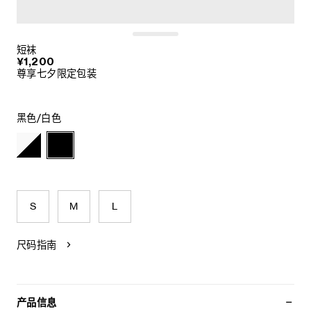
短袜
¥1,200
尊享七夕限定包装
黑色/白色
S
M
L
尺码指南
产品信息