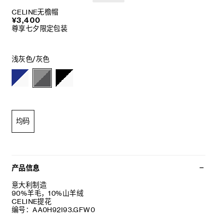
CELINE无檐帽
¥3,400
尊享七夕限定包装
浅灰色/灰色
均码
产品信息
意大利制造
90%羊毛，10%山羊绒
CELINE提花
编号：AA0H92I93.GFW0