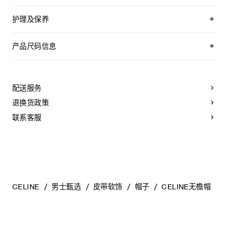
护理及保养
不可用水清洗。
仅使用不含漂白剂的洗衣产品。
产品尺码信息
不可用烘干机烘干。
最高熨烫温度：110°C / 230°F
均码:头围52-62
不可使用蒸汽。
产品信息因人工测量,生产批次等因素可能造成误差,仅参考
本品可用芳香化合物进行轻柔干洗。
配送服务
退换货政策
联系客服
CELINE
男士甄选
皮带软饰
帽子
CELINE无檐帽