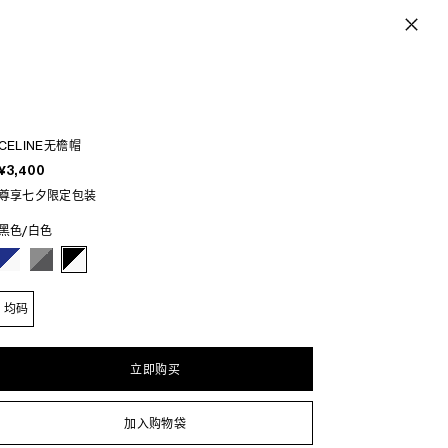
CELINE无檐帽
¥3,400
尊享七夕限定包装
黑色/白色
均码
立即购买
加入购物袋