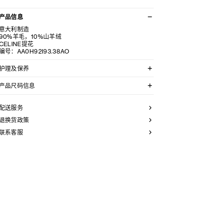
产品信息
意大利制造
90%羊毛，10%山羊绒
CELINE提花
编号：AA0H92I93.38AO
护理及保养
不可用水清洗。
产品尺码信息
仅使用不含漂白剂的洗衣产品。
不可用烘干机烘干。
均码:头围52-62
最高熨烫温度：110°C / 230°F
产品信息因人工测量,生产批次等因素可能造成误差,仅参
配送服务
不可使用蒸汽。
考
本品可用芳香化合物进行轻柔干洗。
退换货政策
联系客服