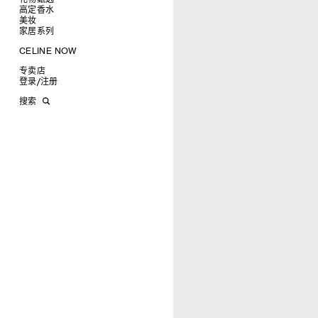
耳环
圆形
卡包
高定香水
为她甄选礼物
CELINE挂饰
飞行员形
零钱包
美妆
为他甄选礼物
高定香水
面罩式
电子产品配饰
家居系列
香水配件
缎光唇膏
润唇膏
旅行
CELINE NOW
美妆配件
蜡烛与配件
甄选专题
沐浴及身体护理
生活艺术
专卖店
时装秀
INFINITE POSSIBILITIES
文具
登录
/
注册
CELINE 艺术项目
MEN'S AUTOMNE/HIVER 2026
2027春夏男装秀
CELINE 精品店建筑
AUTOMNE 2026
2026冬季时装秀
DAVID ADAMO
搜索
ÉTÉ CELINE
2026夏季时装秀
CHARLES ARNOLDI
CELINE 巴黎 DUPHOT
ÉTÉ 2026
2026春季时装秀
JAMES BALMFORTH
CELINE 巴黎 FRANÇOIS 1ER
LEILAH BABIRYE
CELINE 巴黎 GRENELLE
KATINKA BOCK
CELINE 巴黎 蒙田大道
PALOMA BOSQUÊ
CELINE 巴黎 HAUTE
ELAINE CAMERON-WEIR
PARMURERIE
JOSE DAVILA
CELINE 伦敦 邦德街
GEORGIA DICKIE
CELINE 伦敦 103 MOUNT
ASGER DYBVAD LARSEN
STREET
ROCHELLE FEINSTEIN
CELINE 马德里
KIRA FREIJE
CELINE MILAN SANTO
LUISA GARDINI
SPIRITO
PAUL GEES
CELINE 洛杉矶 RODEO
INDRIKIS GELZIS
CELINE 纽约 麦迪逊
LUKAS GERONIMAS
CELINE 纽约 SOHO
ROCHELLE GOLDBERG
CELINE DOHA VENDOME
CHARLES HARLAN
CELINE 北京
DANIEL JENSEN
CELINE BEJING SKP
DAVID JEREMIAH
CELINE 成都太古里精品店
RINDON JOHNSON
CELINE 大连恒隆广场
A KASSEN
CELINE 澳门