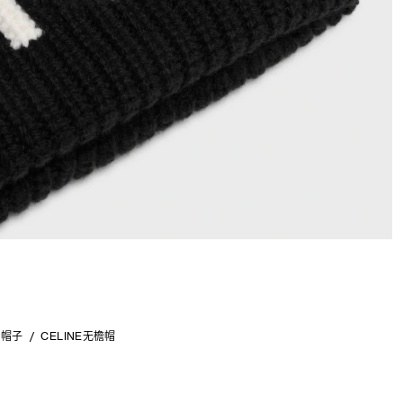
帽子
CELINE无檐帽