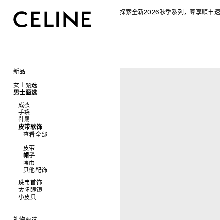
探索全新2026秋季系列，尊享顺丰速
新品
CELINE 2026秋季女士系列
女士甄选
CELINE 2026秋季男士系列
男士甄选
手袋
成衣
查看全部
成衣
配饰软饰
查看全部
手袋
查看全部
新品
鞋履
查看全部
鞋履
查看全部
标志印花 TRIOMPHE CANVAS
衬衫及上衣
珠宝首饰
查看全部
衬衫
皮带软饰
查看全部
SOFT TRIOMPHE
卫衣及T恤
皮带
太阳眼镜
查看全部
T恤及上衣
托特包
查看全部
PANIER 草编包
牛仔裤
帽子
拖鞋及凉鞋
小皮具
查看全部
卫衣
斜挎包
运动鞋
迷你手袋
针织衫
丝巾及围巾
运动及休闲鞋
耳环
查看全部
针织及POLO衫
商务及旅行手袋
乐福鞋及皮鞋
皮带
NINO
夹克外套
发饰
乐福鞋
手镯
新品
牛仔丹宁
双肩包
系带鞋
帽子
TRIOMPHE 凯旋门
连衣裙
手套
平底鞋
项链
椭圆形
钱包
裤装
迷你手袋
靴子
围巾
TRIOMPHE FRAME
裤装
高跟鞋
戒指
圆形
卡包
西装
TRIOMPHE CANVAS 标志印花
拖鞋及凉鞋
其他配饰
LUGGAGE 手袋
半身裙
靴子
高级珠宝
长方形
零钱包
大衣及羽绒服
LUGGAGE手袋
TRIO FLAP
大衣及羽绒服
CELINE 挂饰
猫眼形
手拿包
珠宝首饰
夹克外套
TAKE AWAY
包挂
泳装及内衣
面罩式
链条钱包
太阳眼镜
查看全部
皮衣
PADDED手袋
皮衣
几何形
小皮具
查看全部
牛仔丹宁
飞行员形
手镯
查看全部
项链
新品
戒指
长方形
钱包
礼物甄选