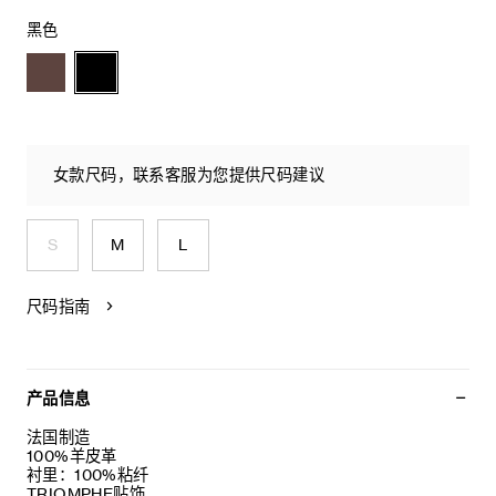
黑色
女款尺码，联系客服为您提供尺码建议
S
M
L
尺码指南
产品信息
法国制造
100%羊皮革
衬里：100%粘纤
TRIOMPHE贴饰