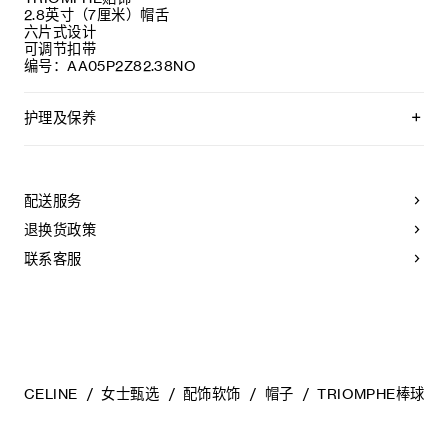
2.8英寸（7厘米）帽舌
六片式设计
可调节扣带
编号：AA05P2Z82.38NO
护理及保养
不可用水清洗。
仅使用不含漂白剂的洗衣产品。
不可用烘干机烘干。
配送服务
不可熨烫。
不可干洗。
退换货政策
联系客服
CELINE
女士甄选
配饰软饰
帽子
TRIOMPHE棒球帽