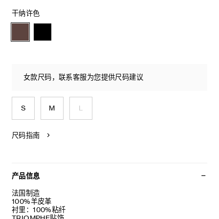
干纳许色
女款尺码，联系客服为您提供尺码建议
S
M
L
尺码指南
产品信息
法国制造
100%羊皮革
衬里：100%粘纤
TRIOMPHE贴饰