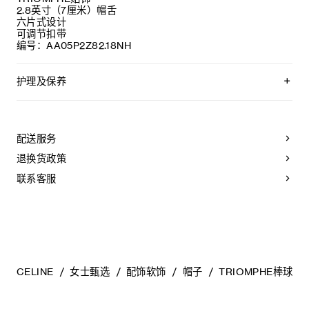
2.8英寸（7厘米）帽舌
六片式设计
可调节扣带
编号：AA05P2Z82.18NH
护理及保养
不可用水清洗。
仅使用不含漂白剂的洗衣产品。
不可用烘干机烘干。
配送服务
不可熨烫。
不可干洗。
退换货政策
联系客服
CELINE
女士甄选
配饰软饰
帽子
TRIOMPHE棒球帽