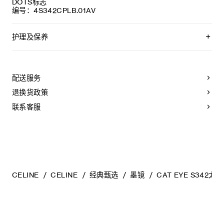
DOTS标志
编号：4S342CPLB.01AV
护理及保养
CELINE精选优质材质，为您精心制作太阳眼镜。为保持其美观
耐用，请遵从以下保养建议:
配送服务
-请使用湿布和温和肥皂水清洁太阳眼镜，然后以干净柔软的布
擦干。
退换货政策
- 请勿使用溶剂（例如酒精、丙酮等）或刺激性清洁剂，以免损
害产品。
联系客服
- 将太阳眼镜放置于眼镜盒内，并保存于-10°C至+35°C的干爽
环境中。
- 镜片如有损坏（例如刮花等），请及时更换。必须使用原装配
件和零件。
CELINE
CELINE
经典甄选
墨镜
CAT EYE S342太