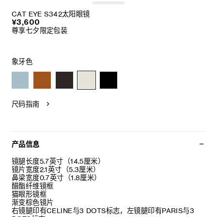
CAT EYE S342太阳眼镜
¥3,600
尊享七夕限定包装
象牙色
尺码指南
产品信息
镜腿长度5.7英寸（14.5厘米）
镜片宽度2.1英寸（5.3厘米）
鼻梁宽度0.7英寸（1.8厘米）
醋酯纤维镜框
猫眼形镜框
渐变棕色镜片
右镜腿印有CELINE与3 DOTS标志，左镜腿印有PARIS与3