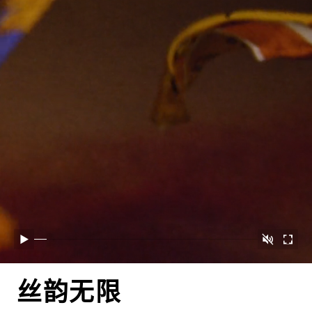
取消静音
播放
开启
丝韵无限