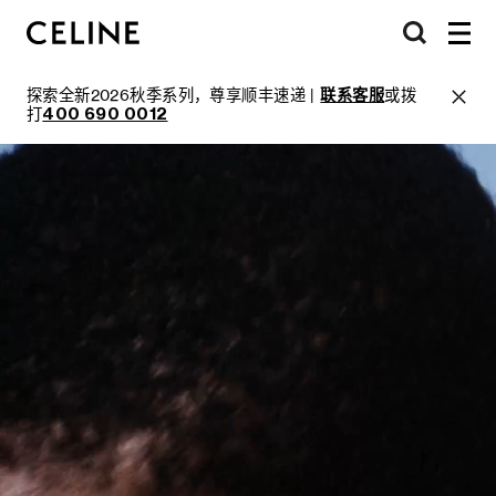
探索全新2026秋季系列，尊享顺丰速递 |
联系客服
或拨
打
400 690 0012