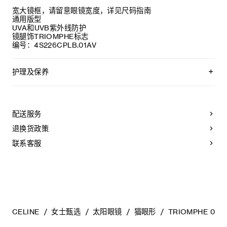
宽大镜框，请留意眼镜宽度，详见尺码指南
通用版型
UVA和UVB紫外线防护
镜腿饰TRIOMPHE标志
编号：4S226CPLB.01AV
护理及保养
CELINE精选优质材质，为您精心制作太阳眼镜。为保持其美观
耐用，请遵从以下保养建议: -请使用湿布和温和肥皂水清洁太
阳眼镜，然后以干净柔软的布擦干。 - 请勿使用溶剂（例如酒
配送服务
精、丙酮等）或刺激性清洁剂，以免损害产品。 - 将太阳眼镜
放置于眼镜盒内，并保存于-10°C至+35°C的干爽环境中。
退换货政策
联系客服
CELINE
女士甄选
太阳眼镜
猫眼形
TRIOMPHE 0