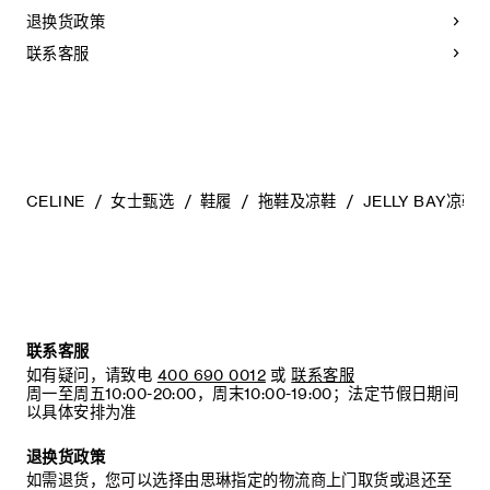
法：
退换货政策
- 避免接触水、油、香水和化妆品。如果鞋子不慎沾湿，请使用
联系客服
浅色软布将液体擦干。
- 避免长时间暴露于高温和强光源。轻轻擦拭可以减少某些皮革
上的划痕。
- 如果鞋跟或鞋底磨损，请咨询能够更换新鞋跟或安装薄橡胶鞋
底的专业人士。
清洁鞋子时，请使用干净的软布小心擦拭：软布干燥时可用于
擦拭皮革，微湿时可擦拭织物面料。
CELINE
女士甄选
鞋履
拖鞋及凉鞋
JELLY BAY凉鞋
当不需要穿着时，我们建议将鞋子存放于鞋盒内的独立收纳袋
中。
联系客服
如有疑问，请致电
400 690 0012
或
联系客服
周一至周五10:00-20:00，周末10:00-19:00；法定节假日期间
以具体安排为准
退换货政策
如需退货，您可以选择由思琳指定的物流商上门取货或退还至