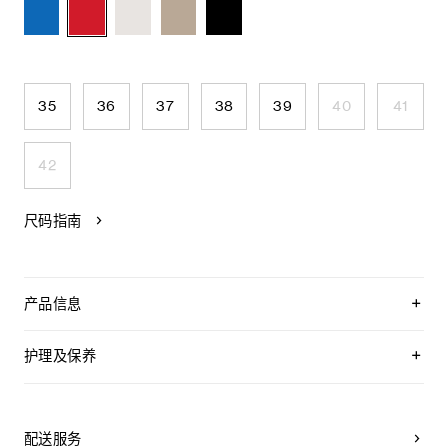
35
36
37
38
39
40
41
42
尺码指南
产品信息
聚氯乙烯人造革（PVC革）
0.2英寸（5毫米）鞋跟
护理及保养
圆形鞋头
TRIOMPHE人字拖鞋
CELINE为您的鞋履精选优质皮革。这些皮革材质十分特别：色
镌刻TRIOMPHE字样的可调节搭扣
调差异、细小斑点和纹理均为天然特征，不应被视为瑕疵。金
意大利制造
属部件的品质经过精心筛选，随着时间的推移会形成古铜光
配送服务
编号：367975325C.27AG
泽。为了让您的鞋履历久弥新，我们建议您遵循以下保养方