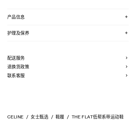
产品信息
70%粘胶纤维，20%聚酯纤维，5%羊皮革，5%羊皮革
衬里：50%牛皮革，25%羊皮革，25%织物
护理及保养
鞋后帮饰有TRIOMPHE刺绣
鞋侧饰有压印CELINE标志的标签
CELINE为您的鞋履精选优质皮革。这些皮革材质十分特别：色
外底下方凹印CELINE标志
调差异、细小斑点和纹理均为天然特征，不应被视为瑕疵。金
鞋带饰有可拆卸TRIOMPHE配饰
属部件的品质经过精心筛选，随着时间的推移会形成古铜光
配送服务
系带鞋
泽。为了让您的鞋履历久弥新，我们建议您遵循以下保养方
皮革内底
法：
退换货政策
橡胶外底
意大利制造
- 避免接触水、油、香水和化妆品。如果鞋子不慎沾湿，请使用
联系客服
编号：366645480C.24NO
浅色软布将液体擦干。
- 避免长时间暴露于高温和强光源。轻轻擦拭可以减少某些皮革
上的划痕。
- 如果鞋跟或鞋底磨损，请咨询能够更换新鞋跟或安装薄橡胶鞋
底的专业人士。
清洁鞋子时，请使用干净的软布小心擦拭：软布干燥时可用于
擦拭皮革，微湿时可擦拭织物面料。
CELINE
女士甄选
鞋履
THE FLAT低帮系带运动鞋
当不需要穿着时，我们建议将鞋子存放于鞋盒内的独立收纳袋
中。