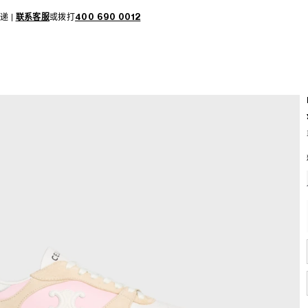
递 |
联系客服
或拨打
400 690 0012