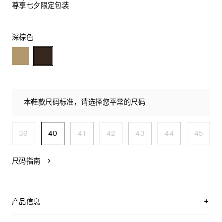
尊享七夕限定包装
深棕色
本鞋款尺码标准，请选择您平常的尺码
39
40
41
42
43
44
45
尺码指南
产品信息
牛剖层革