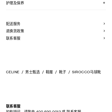
圆形鞋头
护理及保养
鞋面采用手工系带工艺
金色孔眼
CELINE为您的鞋履精选优质皮革。这些皮革材质别具一格：色
鞋侧饰有压印CELINE标志的标签
调差异、细小斑点和纹理均为天然特征，不应被视为瑕疵。金
鞋舌凹印TRIOMPHE标志
属部件的品质经过精心筛选，随着时间的推移会形成古铜光
配送服务
打蜡棉质鞋带
泽。为了让您的鞋履历久弥新，我们建议您遵循以下保养方
皮革内底
法：
退换货政策
TPU外底
意大利制造
- 避免接触水、油脂、香水和化妆品。如果鞋子不慎沾湿，请使
联系客服
编号：365547029C.19DK
用浅色软布将液体擦干。
- 避免长时间暴露于高温和强光源。轻轻擦拭可以减少某些皮革
上的划痕。
- 如果鞋跟或鞋底磨损，请咨询能够更换新鞋跟或安装薄橡胶鞋
底的专业人士。
清洁鞋子时，请使用干净的软布小心擦拭：软布干燥时可用于
擦拭皮革，微湿时可擦拭织物面料。
CELINE
男士甄选
鞋履
靴子
SIROCCO马球靴
当不需要穿着时，我们建议将鞋子存放于鞋盒内的独立收纳袋
中。
联系客服
如有疑问，请致电
400 690 0012
或
联系客服