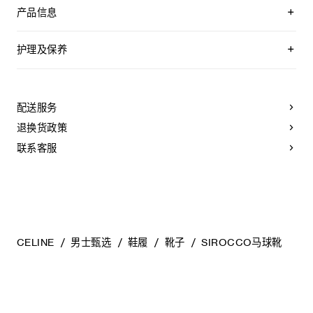
产品信息
牛剖层革
圆形鞋头
护理及保养
鞋面采用手工系带工艺
金色孔眼
CELINE为您的鞋履精选优质皮革。这些皮革材质别具一格：色
鞋侧饰有压印CELINE标志的标签
调差异、细小斑点和纹理均为天然特征，不应被视为瑕疵。金
鞋舌凹印TRIOMPHE标志
属部件的品质经过精心筛选，随着时间的推移会形成古铜光
配送服务
打蜡棉质鞋带
泽。为了让您的鞋履历久弥新，我们建议您遵循以下保养方
皮革内底
法：
退换货政策
TPU外底
意大利制造
- 避免接触水、油脂、香水和化妆品。如果鞋子不慎沾湿，请使
联系客服
编号：365547029C.02SV
用浅色软布将液体擦干。
- 避免长时间暴露于高温和强光源。轻轻擦拭可以减少某些皮革
上的划痕。
- 如果鞋跟或鞋底磨损，请咨询能够更换新鞋跟或安装薄橡胶鞋
底的专业人士。
清洁鞋子时，请使用干净的软布小心擦拭：软布干燥时可用于
擦拭皮革，微湿时可擦拭织物面料。
CELINE
男士甄选
鞋履
靴子
SIROCCO马球靴
当不需要穿着时，我们建议将鞋子存放于鞋盒内的独立收纳袋
中。