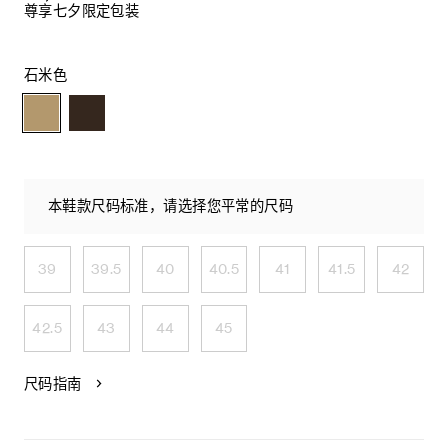
尊享七夕限定包装
石米色
本鞋款尺码标准，请选择您平常的尺码
39
39.5
40
40.5
41
41.5
42
42.5
43
44
45
尺码指南