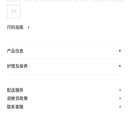
42
尺码指南
产品信息
100%牛皮革
100%羊皮革衬里
护理及保养
0.5英寸（13毫米）鞋跟
层叠皮革鞋跟，配以橡胶后跟面
CELINE为您的鞋履精选优质皮革。这些皮革材质十分特别：色
圆形鞋头
调差异、细小斑点和纹理均为天然特征，不应被视为瑕疵。金
TRIOMPHE皮革贴饰
属部件的品质经过精心筛选，随着时间的推移会形成古铜光
配送服务
便鞋
泽。为了让您的鞋履历久弥新，我们建议您遵循以下保养方
薄软垫皮革内底
法：
退换货政策
皮革外底
意大利制造
- 避免接触水、油、香水和化妆品。如果鞋子不慎沾湿，请使用
联系客服
编号：364783767C.01BC
浅色软布将液体擦干。
- 避免长时间暴露于高温和强光源。轻轻擦拭可以减少某些皮革
上的划痕。
- 如果鞋跟或鞋底磨损，请咨询能够更换新鞋跟或安装薄橡胶鞋