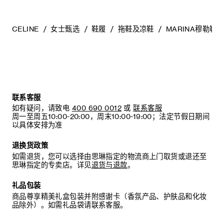
底的专业人士。
清洁鞋子时，请使用干净的软布小心擦拭：软布干燥时可用于
擦拭皮革，微湿时可擦拭织物面料。
CELINE
女士甄选
鞋履
拖鞋及凉鞋
MARINA穆勒鞋
当不需要穿着时，我们建议将鞋子存放于鞋盒内的独立收纳袋
中。
联系客服
如有疑问，请致电
400 690 0012
或
联系客服
周一至周五10:00-20:00，周末10:00-19:00；法定节假日期间
以具体安排为准
退换货政策
如需退货，您可以选择由思琳指定的物流商上门取货或退还至
思琳指定的专卖店。详见
退货与退款
。
礼品包装
商品尊享精美礼盒包装并附感谢卡（香氛产品、护肤品和化妆
品除外）。如需礼品袋请联系客服。