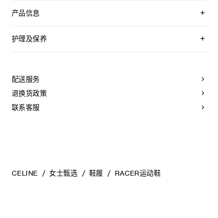
产品信息
50%织物，50%牛皮革
衬里：70%织物，30%牛皮革
护理及保养
鞋外侧饰有TRIOMPHE刺绣贴饰
鞋舌上饰有CELINE提花标签
CELINE为您的鞋履精选优质皮革。这些皮革材质十分特别：色
鞋带环凹印TRIOMPHE标志
调差异、细小斑点和纹理均为天然特征，不应被视为瑕疵。金
鞋后帮压印TRIOMPHE标志
属部件的品质经过精心筛选，随着时间的推移会形成古铜光
配送服务
外底外侧凹印CELINE标志
泽。为了让您的鞋履历久弥新，我们建议您遵循以下保养方
外底下方凹印TRIOMPHE标志
法：
退换货政策
聚酯纤维鞋带
织物内底，内部泡棉材质确保舒适脚感
- 避免接触水、油、香水和化妆品。如果鞋子不慎沾湿，请使用
联系客服
橡胶外底
浅色软布将液体擦干。
意大利制造
- 避免长时间暴露于高温和强光源。轻轻擦拭可以减少某些皮革
编号：364365257C.01PW
上的划痕。
- 如果鞋跟或鞋底磨损，请咨询能够更换新鞋跟或安装薄橡胶鞋
底的专业人士。
清洁鞋子时，请使用干净的软布小心擦拭：软布干燥时可用于
擦拭皮革，微湿时可擦拭织物面料。
CELINE
女士甄选
鞋履
RACER运动鞋
当不需要穿着时，我们建议将鞋子存放于鞋盒内的独立收纳袋
中。