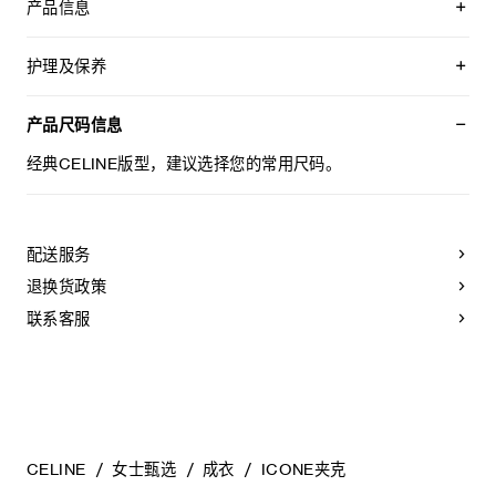
产品信息
100%粘胶纤维
衬里：51%莫代尔，49%粘胶纤维
护理及保养
经典版型
精裁设计，搭配垫肩
不可用水清洗。
纯色衣领
仅使用不含漂白剂的洗衣产品。
产品尺码信息
2个贴袋
不可用烘干机烘干。
4枚TRIOMPHE纽扣
最高熨烫温度：110°C / 230°F
经典CELINE版型，建议选择您的常用尺码。
袖口饰4枚TRIOMPHE纽扣
不可使用蒸汽。
法国制造
本品可用芳香化合物进行轻柔干洗。
编号：2V18V1090.38NO
配送服务
退换货政策
联系客服
CELINE
女士甄选
成衣
ICONE夹克