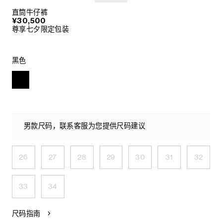
直筒牛仔裤
¥30,500
尊享七夕限定包装
黑色
男款尺码，联系客服为您提供尺码建议
26
27
28
29
30
31
32
33
34
尺码指南