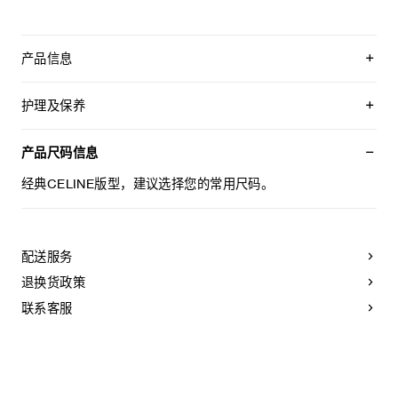
产品信息
衬里：100%棉
经典版型
护理及保养
中腰
直筒裤腿
不可用水清洗。
5个口袋
仅使用不含漂白剂的洗衣产品。
产品尺码信息
拉链和纽扣镌刻CELINE JEANS字样
不可用烘干机烘干。
意大利制造
不可熨烫。
经典CELINE版型，建议选择您的常用尺码。
编号：2G378280D.38NO
不可干洗。
配送服务
退换货政策
联系客服