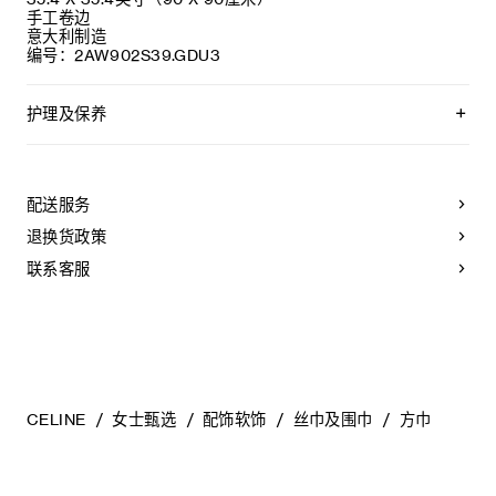
手工卷边
意大利制造
编号：2AW902S39.GDU3
护理及保养
不可用水清洗。
仅使用不含漂白剂的洗衣产品。
不可用烘干机烘干。
配送服务
不可熨烫。
本品可用芳香化合物进行轻柔干洗。
退换货政策
不可用水进行专业清洗。
联系客服
CELINE
女士甄选
配饰软饰
丝巾及围巾
方巾