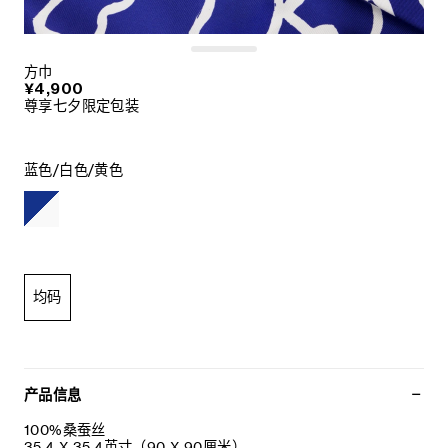
方巾
¥4,900
尊享七夕限定包装
蓝色/白色/黄色
均码
产品信息
100%桑蚕丝
35.4 X 35.4英寸（90 X 90厘米）