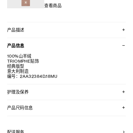
查看商品
产品描述
TRIOMPHE贴饰无檐帽
产品信息
100%山羊绒
TRIOMPHE贴饰
经典版型
意大利制造
编号：2AA32384D.18MU
护理及保养
不可用水清洗。
仅使用不含漂白剂的洗衣产品。
产品尺码信息
不可用烘干机烘干。
最高熨烫温度：110°C / 230°F
均码:头围56-62
不可使用蒸汽。
产品信息因人工测量,生产批次等因素可能造成误差,仅参考
本品可用芳香化合物进行轻柔干洗。
配送服务