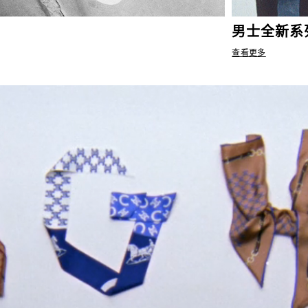
男士全新系
查看更多