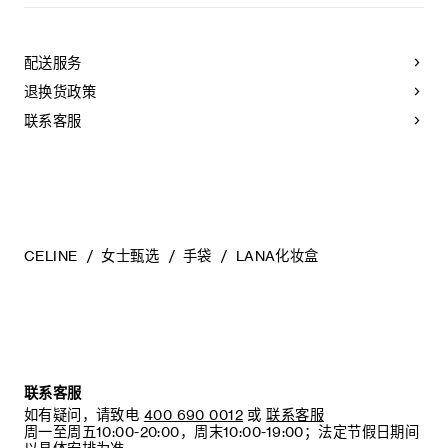
CELINE手袋采用珍贵奢华皮革精制而成。所选皮革材质独特而
天然：任何偶然出现的色调差异、斑点或是纹理均为皮革的天
然特征，不应被视为瑕疵。为确保您的手袋历久弥新，我们建
配送服务
议您：
退换货政策
- 防止潮湿；避免接触液体、护手霜、洗手液、化妆品及香水。
如果您的手袋不慎接触到水或上述物质，请使用干燥且不带绒
联系客服
毛的浅色吸水布轻轻擦拭，
- 避免过度暴露于直射光线，并远离直接热源，
- 请勿让您的手袋与粗糙或磨蚀性表面摩擦。如果出现轻微划
痕，可使用柔软的干布轻轻揉搓，以减弱划痕，
- 请收纳于CELINE防尘袋中。请勿存放于高温、潮湿或不通风
的地方（切勿存放于塑料袋内）。
CELINE
女士甄选
手袋
LANA化妆盒
联系客服
如有疑问，请致电
400 690 0012
或
联系客服
周一至周五10:00-20:00，周末10:00-19:00；法定节假日期间