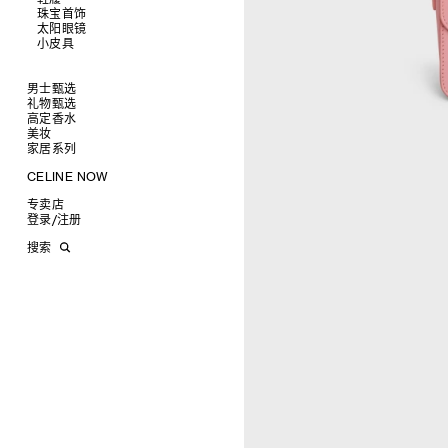
衬衫及上衣
珠宝首饰
查看全部
卫衣及T恤
皮带
太阳眼镜
查看全部
牛仔裤
帽子
拖鞋及凉鞋
小皮具
查看全部
针织衫
丝巾及围巾
运动及休闲鞋
耳环
查看全部
夹克外套
发饰
乐福鞋
手镯
新品
连衣裙
手套
平底鞋
项链
椭圆形
钱包
男士甄选
裤装
高跟鞋
戒指
圆形
卡包
礼物甄选
成衣
半身裙
靴子
高级珠宝
长方形
零钱包
高定香水
手袋
为她甄选礼物
查看全部
大衣及羽绒服
CELINE 挂饰
猫眼形
手拿包
美妆
鞋履
为他甄选礼物
高定香水
查看全部
泳装及内衣
面罩式
链条钱包
衬衫
家居系列
皮带软饰
香水配件
缎光唇膏
查看全部
皮衣
几何形
T恤及上衣
托特包
珠宝首饰
润唇膏
旅行
查看全部
CELINE NOW
牛仔丹宁
飞行员形
卫衣
斜挎包
运动鞋
太阳眼镜
美妆配件
蜡烛与配件
查看全部
甄选专题
针织及POLO衫
商务及旅行手袋
乐福鞋及皮鞋
皮带
小皮具
沐浴及身体护理
生活艺术
查看全部
专卖店
时装秀
牛仔丹宁
双肩包
系带鞋
帽子
手镯
INFINITE POSSIBILITIES
文具
查看全部
登录
/
注册
CELINE 艺术项目
裤装
迷你手袋
靴子
围巾
项链
新品
MEN'S AUTOMNE/HIVER 2026
2027春夏男装秀
CELINE 精品店建筑
西装
TRIOMPHE CANVAS 标志印花
拖鞋及凉鞋
其他配饰
戒指
长方形
钱包
AUTOMNE 2026
2026冬季时装秀
DAVID ADAMO
搜索
大衣及羽绒服
LUGGAGE手袋
耳环
圆形
卡包
ÉTÉ CELINE
2026夏季时装秀
CHARLES ARNOLDI
CELINE 巴黎 DUPHOT
夹克外套
TAKE AWAY
CELINE挂饰
飞行员形
零钱包
ÉTÉ 2026
2026春季时装秀
JAMES BALMFORTH
CELINE 巴黎 FRANÇOIS 1ER
皮衣
PADDED手袋
面罩式
电子产品配饰
LEILAH BABIRYE
CELINE 巴黎 GRENELLE
KATINKA BOCK
CELINE 巴黎 蒙田大道
PALOMA BOSQUÊ
CELINE 巴黎 HAUTE
ELAINE CAMERON-WEIR
PARMURERIE
JOSE DAVILA
CELINE 伦敦 邦德街
GEORGIA DICKIE
CELINE 伦敦 103 MOUNT
ASGER DYBVAD LARSEN
STREET
ROCHELLE FEINSTEIN
CELINE 马德里
KIRA FREIJE
CELINE MILAN SANTO
LUISA GARDINI
SPIRITO
PAUL GEES
CELINE 洛杉矶 RODEO
INDRIKIS GELZIS
CELINE 纽约 麦迪逊