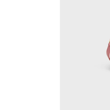
LUKAS GERONIMAS
CELINE 纽约 SOHO
ROCHELLE GOLDBERG
CELINE DOHA VENDOME
CHARLES HARLAN
CELINE 北京
DANIEL JENSEN
CELINE BEJING SKP
DAVID JEREMIAH
CELINE 成都太古里精品店
RINDON JOHNSON
CELINE 大连恒隆广场
A KASSEN
CELINE 澳门
MEL KENDRICK
CELINE 宁波
SHAWN KURUNERU
CELINE 上海恒隆广场
ARTUR LESCHER
CELINE 武汉恒隆精品店
ANNE LIBBY
CELINE KYOTO DAIMARU
MARIE LUND
CELINE 东京
DAVID NASH
CELINE TOKYO GINZA
NIKA NEELOVA
CELINE YOKOHAMA SOGO
VIRGINIA OVERTON
CELINE 曼谷
马秋莎
CELINE 吉隆坡
FAY RAY
CELINE 新加坡
CAMILLA REYMAN
CELINE 墨尔本
EM ROONEY
LEUNORA SALIHU
SØREN SEJR
DAVINA SEMO
FLEMISH SCHOOL
OSCAR TUAZON
胡曉媛