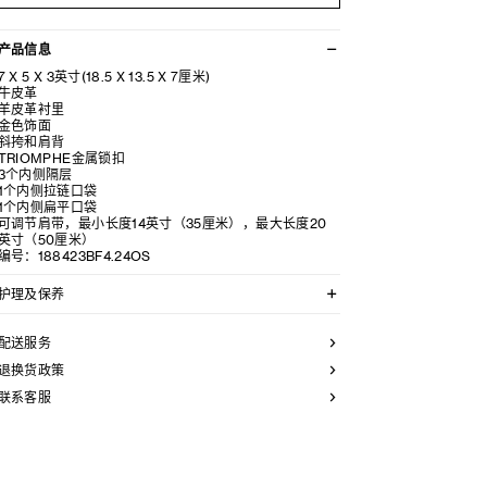
产品信息
7 X 5 X 3英寸(18.5 X 13.5 X 7厘米)
牛皮革
羊皮革衬里
金色饰面
斜挎和肩背
TRIOMPHE金属锁扣
3个内侧隔层
1个内侧拉链口袋
1个内侧扁平口袋
可调节肩带，最小长度14英寸（35厘米），最大长度20
英寸（50厘米）
编号：188423BF4.24OS
护理及保养
CELINE手袋采用珍贵奢华皮革精制而成。所选皮革材质
独特而天然：任何偶然出现的色调差异、斑点或是纹理均
配送服务
为皮革的天然特征，不应被视为瑕疵。为确保您的手袋历
久弥新，我们建议您：
退换货政策
联系客服
- 防止潮湿；避免接触液体、护手霜、洗手液、化妆品及
香水。如果您的手袋不慎接触到水或上述物质，请使用干
燥且不带绒毛的浅色吸水布轻轻擦拭，
- 避免过度暴露于直射光线，并远离直接热源，
- 请勿让您的手袋与粗糙或磨蚀性表面摩擦。如果出现轻
微划痕，可使用柔软的干布轻轻揉搓，以减弱划痕，