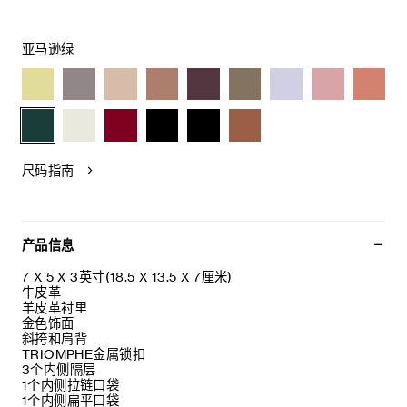
亚马逊绿
尺码指南
产品信息
7 X 5 X 3英寸(18.5 X 13.5 X 7厘米)
牛皮革
羊皮革衬里
金色饰面
斜挎和肩背
TRIOMPHE金属锁扣
3个内侧隔层
1个内侧拉链口袋
1个内侧扁平口袋