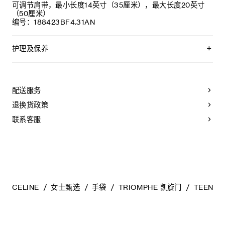
可调节肩带，最小长度14英寸（35厘米），最大长度20英寸
（50厘米）
编号：188423BF4.31AN
护理及保养
CELINE手袋采用珍贵奢华皮革精制而成。所选皮革材质独特而
天然：任何偶然出现的色调差异、斑点或是纹理均为皮革的天
然特征，不应被视为瑕疵。为确保您的手袋历久弥新，我们建
配送服务
议您：
退换货政策
- 防止潮湿；避免接触液体、护手霜、洗手液、化妆品及香水。
如果您的手袋不慎接触到水或上述物质，请使用干燥且不带绒
联系客服
毛的浅色吸水布轻轻擦拭，
- 避免过度暴露于直射光线，并远离直接热源，
- 请勿让您的手袋与粗糙或磨蚀性表面摩擦。如果出现轻微划
痕，可使用柔软的干布轻轻揉搓，以减弱划痕，
- 请收纳于CELINE防尘袋中。请勿存放于高温、潮湿或不通风
的地方（切勿存放于塑料袋内）。
CELINE
女士甄选
手袋
TRIOMPHE 凯旋门
TEEN T