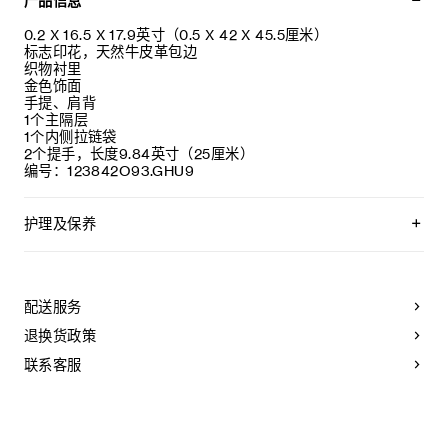
产品信息
0.2 X 16.5 X 17.9英寸（0.5 X 42 X 45.5厘米）
标志印花，天然牛皮革包边
织物衬里
金色饰面
手提、肩背
1个主隔层
1个内侧拉链袋
2个提手，长度9.84英寸（25厘米）
编号：123842O93.GHU9
护理及保养
CELINE皮具采用珍贵奢华皮革精制而成。所选皮革材质独特而
天然：任何偶然出现的色调差异、斑点或是纹理均为皮革的天
然特征，不应被视为瑕疵。为了确保您的手袋历久弥新，我们
配送服务
建议您：
退换货政策
- 防止潮湿；避免接触液体、护手霜、洗手液、化妆品及香水。
如果您的手袋不慎接触到水或上述物质，请用干燥且不带绒毛
联系客服
的浅色吸水布轻轻擦拭；
- 避免过度暴露于直射光线，并远离直接热源；
- 请勿让您的手袋与粗糙或磨蚀性表面摩擦。如果出现轻微划
痕，可使用柔软的干布轻轻揉搓，以减弱划痕。
- 请收纳于CELINE防尘袋中。请勿存放于在高温、潮湿或不通