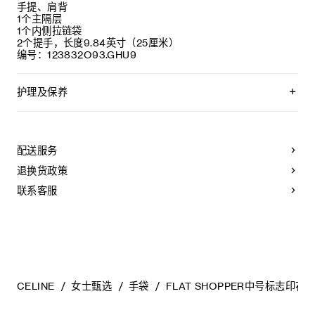
手提、肩背
1个主隔层
1个内侧拉链袋
2个提手，长度9.84英寸（25厘米）
编号：123832O93.GHU9
护理及保养
CELINE皮具采用珍贵奢华皮革精制而成。所选皮革材质独特而
天然：任何偶然出现的色调差异、斑点或是纹理均为皮革的天
然特征，不应被视为瑕疵。为了确保您的手袋历久弥新，我们
配送服务
建议您：
退换货政策
- 防止潮湿；避免接触液体、护手霜、洗手液、化妆品及香水。
如果您的手袋不慎接触到水或上述物质，请用干燥且不带绒毛
联系客服
的浅色吸水布轻轻擦拭；
- 避免过度暴露于直射光线，并远离直接热源；
- 请勿让您的手袋与粗糙或磨蚀性表面摩擦。如果出现轻微划
痕，可使用柔软的干布轻轻揉搓，以减弱划痕。
- 请收纳于CELINE防尘袋中。请勿存放于在高温、潮湿或不通
风的地方（切勿存放于塑料袋内）。
CELINE
女士甄选
手袋
FLAT SHOPPER中号标志印花