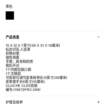
黑色
产品信息
15 X 12 X 7英寸(39 X 31 X 18厘米)
标志印花,人造革
织物衬里
银色饰面
手提、肩背和斜挎
按扣开合
1个内侧拉链口袋
1个主隔层
可拆卸可调节皮革肩带长15英寸(39厘米)
皮革提手长6英寸(16厘米)
CLOCHE CLÉS挂锁
编号:115872FRC.38SI
护理及保养