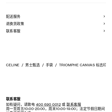
CELINE手袋采用珍贵奢华皮革精制而成。所选皮革材质独特而
天然：任何偶然出现的色调差异、斑点或是纹理均为皮革的天
然特征，不应被视为瑕疵。为确保您的手袋历久弥新，我们建
配送服务
议您：
退换货政策
- 防止潮湿；避免接触液体、护手霜、洗手液、化妆品及香水。
如果您的手袋不慎接触到水或上述物质，请使用干燥且不带绒
联系客服
毛的浅色吸水布轻轻擦拭，
- 避免过度暴露于直射光线，并远离直接热源，
- 请勿让您的手袋与粗糙或磨蚀性表面摩擦。如果出现轻微划
痕，可使用柔软的干布轻轻揉搓，以减弱划痕，
- 请收纳于CELINE防尘袋中。请勿存放于高温、潮湿或不通风
的地方（切勿存放于塑料袋内）。
CELINE
男士甄选
手袋
TRIOMPHE CANVAS 标志印花
联系客服
如有疑问，请致电
400 690 0012
或
联系客服
周一至周五10:00-20:00，周末10:00-19:00；法定节假日期间