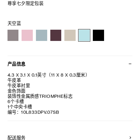
尊享七夕限定包装
天空蓝
产品信息
4.3 X 3.1 X 0.1英寸（11 X 8 X 0.3厘米）
牛皮革
牛皮革衬里
金色饰面
装饰性金属质感TRIOMPHE标志
6个卡槽
1个中央卡槽
编号：10L833DPV.07SB
配送服务