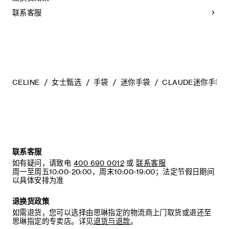
- 防止潮湿；避免接触液体、护手霜、洗手液、化妆品及香水。
如果您的手袋不慎接触到水或上述物质，请使用干燥且不带绒
联系客服
毛的浅色吸水布轻轻擦拭，
- 避免过度暴露于直射光线，并远离直接热源，
- 请勿让您的手袋与粗糙或磨蚀性表面摩擦。如果出现轻微划
痕，可使用柔软的干布轻轻揉搓，以减弱划痕，
- 请收纳于CELINE防尘袋中。请勿存放于高温、潮湿或不通风
的地方（切勿存放于塑料袋内）。
CELINE
女士甄选
手袋
迷你手袋
CLAUDE迷你手袋
联系客服
如有疑问，请致电
400 690 0012
或
联系客服
周一至周五10:00-20:00，周末10:00-19:00；法定节假日期间
以具体安排为准
退换货政策
如需退货，您可以选择由思琳指定的物流商上门取货或退还至
思琳指定的专卖店。详见
退货与退款
。