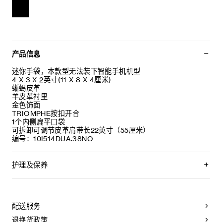
产品信息
迷你手袋，本款型无法装下智能手机机型
4 X 3 X 2英寸(11 X 8 X 4厘米)
蜥蜴皮革
羊皮革衬里
金色饰面
TRIOMPHE按扣开合
1个内侧扁平口袋
可拆卸可调节皮革肩带长22英寸（55厘米）
编号：10I514DUA.38NO
护理及保养
CELINE手袋采用珍贵奢华皮革精制而成。所选皮革材质独特而
天然：任何偶然出现的色调差异、斑点或是纹理均为皮革的天
然特征，不应被视为瑕疵。为确保您的手袋历久弥新，我们建
配送服务
议您：
退换货政策