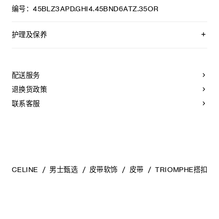
编号：45BLZ3APD.GHI4.45BND6ATZ.35OR
护理及保养
CELINE皮带选用奢华皮革精制而成。皮质非同凡响：颜色的变
化以及微小的印迹和纹理都是浑然天成的自然元素，不应被视
作产品瑕疵。
配送服务
为长期保持皮带美观，请您遵循以下建议：
退换货政策
- 避免接触水、油、香水和化妆品。如果不小心沾湿了皮带，请
使用柔软的浅色布轻轻擦拭，吸干残留液体。
联系客服
- 请勿将本产品长时间暴露在高温或强光照射之下。
- 小心避免在粗糙表面上摩擦皮带。如果出现轻微划痕，可使用
柔软的干布轻柔按摩，以减弱划痕。
- 请将其收纳在防尘袋中。避免将其放在过热、过于潮湿或不通
风的地方。请勿将本产品存放于塑料袋中。
CELINE
男士甄选
皮带软饰
皮带
TRIOMPHE搭扣