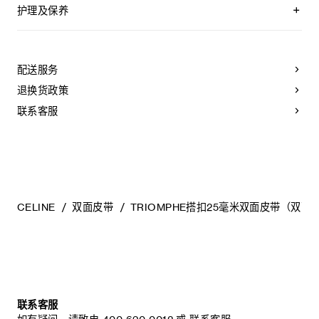
附赠2个皮革环，配合不同面使用
护理及保养
可拆卸TRIOMPHE搭扣，可搭配其他双面双色皮带
CELINE皮带选用奢华皮革精制而成。皮质非同凡响：颜色的变
TAURILLON皮革
化以及微小的印迹和纹理都是浑然天成的自然元素，不应被视
中腰
作产品瑕疵。
配送服务
宽度：1英寸（2.5厘米）
为长期保持皮带美观，请您遵循以下建议：
退换货政策
金属
- 避免接触水、油、香水和化妆品。如果不小心沾湿了皮带，请
金色饰面
使用柔软的浅色布轻轻擦拭，吸干残留液体。
联系客服
宽度：1英寸（2.5厘米）
- 请勿将本产品长时间暴露在高温或强光照射之下。
TRIOMPHE配领扣搭扣
- 小心避免在粗糙表面上摩擦皮带。如果出现轻微划痕，可使用
柔软的干布轻柔按摩，以减弱划痕。
编号：45BLZ3APD.GHB1.45BND6ATZ.35OR
- 请将其收纳在防尘袋中。避免将其放在过热、过于潮湿或不通
风的地方。请勿将本产品存放于塑料袋中。
CELINE
双面皮带
TRIOMPHE搭扣25毫米双面皮带（双面
联系客服