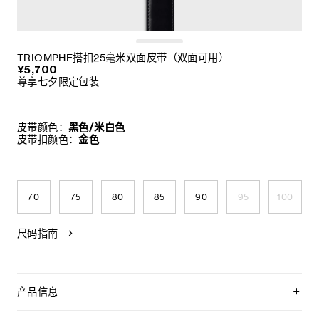
TRIOMPHE搭扣25毫米双面皮带（双面可用）
¥5,700
尊享七夕限定包装
皮带颜色：
黑色/米白色
皮带扣颜色：
金色
70
75
80
85
90
95
100
尺码指南
产品信息
双面皮带，两面均可使用