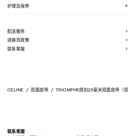
恒与季节潮流的多元色彩选择，并配备四种搭扣款式。
双面皮带，两面均可使用
附赠2个皮革环，配合不同面使用
护理及保养
可拆卸TRIOMPHE搭扣，可搭配其他双面双色皮带
无论是日间穿搭还是晚装造型，这些皮带皆可适配各类廓形，
YOUR CELINE BELT WAS CRAFTED USING THE MOST
同时突显CELINE标志性的“TRIOMPHE”图案。
TAURILLON皮革
LUXURIOUS SKINS. THESE LEATHERS ARE UNIQUE;
中腰
ANY INCIDENTAL TONAL VARIATIONS, MARKS OR
配送服务
宽度：1英寸（2.5厘米）
VEINS ARE NATURAL FEATURES AND SHOULD NOT BE
皮带搭扣可拆卸，提供金色、银色、黑色或水钻装饰等多种选
CONSIDERED IMPERFECTIONS.
退换货政策
择，满足不同场合的多样搭配需求。
金属
TO MAKE SURE YOUR BELT AGES BEAUTIFULLY, WE
黑色饰面
RECOMMEND THAT YOU:
联系客服
宽度：1英寸（2.5厘米）
TRIOMPHE配领扣搭扣
- AVOID CONTACT WITH WATER, OIL, PERFUME AND
COSMETIC PRODUCTS. IF YOUR BELT DOES COME
编号：45BLZ3APD.38UG.45BNI6AUA.38NN
INTO CONTACT WITH WATER, IT SHOULD BE DABBED
GENTLY WITH A SOFT, LIGHT-COLOURED ABSORBENT
CLOTH.
- AVOID OVEREXPOSURE TO HEAT AND INTENSE
LIGHT.
CELINE
双面皮带
TRIOMPHE搭扣25毫米双面皮带（双面
- BE CAREFUL NOT TO RUB YOUR BELT AGAINST
COARSE OR ABRASIVE SURFACES. LIGHT SCRATCHES
CAN BE DIMINISHED IF GENTLY MASSAGED WITH A
SOFT, DRY CLOTH.
- STORE IT IN ITS PROTECTIVE FELT BAG. DO NOT
STORE AT A HIGH TEMPERATURE, HUMIDITY LEVEL OR
IN AN UNVENTILATED AREA. NEVER STORE IT IN A
PLASTIC BAG.
联系客服