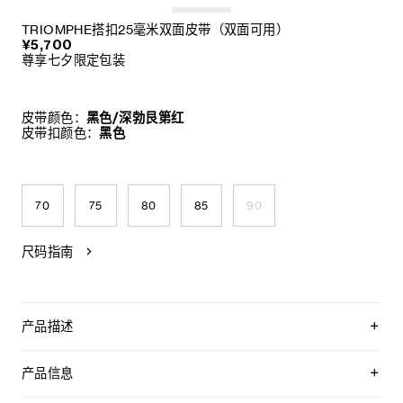
TRIOMPHE搭扣25毫米双面皮带（双面可用）
¥5,700
尊享七夕限定包装
皮带颜色：
黑色/深勃艮第红
皮带扣颜色：
黑色
70
75
80
85
90
尺码指南
产品描述
CELINE以经典皮带为设计蓝本，倾情呈献品牌首个可定制双面
皮带系列——“LA BOUCLE CELINE”。该系列采用可拆卸的
产品信息
TRIOMPHE标志性搭扣，搭配全新双面皮带带身，提供经典永