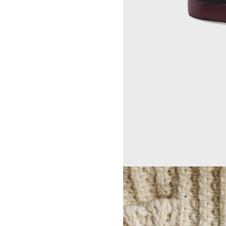
GEORGIA DICKIE
CELINE 伦敦 103 MOUNT
ASGER DYBVAD LARSEN
STREET
ROCHELLE FEINSTEIN
CELINE 马德里
KIRA FREIJE
CELINE MILAN SANTO
LUISA GARDINI
SPIRITO
PAUL GEES
CELINE 洛杉矶 RODEO
INDRIKIS GELZIS
CELINE 纽约 麦迪逊
LUKAS GERONIMAS
CELINE 纽约 SOHO
ROCHELLE GOLDBERG
CELINE DOHA VENDOME
CHARLES HARLAN
CELINE 北京
DANIEL JENSEN
CELINE BEJING SKP
DAVID JEREMIAH
CELINE 成都太古里精品店
RINDON JOHNSON
CELINE 大连恒隆广场
A KASSEN
CELINE 澳门
MEL KENDRICK
CELINE 宁波
SHAWN KURUNERU
CELINE 上海恒隆广场
ARTUR LESCHER
CELINE 武汉恒隆精品店
ANNE LIBBY
CELINE KYOTO DAIMARU
MARIE LUND
CELINE 东京
DAVID NASH
CELINE TOKYO GINZA
NIKA NEELOVA
CELINE YOKOHAMA SOGO
VIRGINIA OVERTON
CELINE 曼谷
马秋莎
CELINE 吉隆坡
FAY RAY
CELINE 新加坡
CAMILLA REYMAN
CELINE 墨尔本
EM ROONEY
LEUNORA SALIHU
SØREN SEJR
DAVINA SEMO
FLEMISH SCHOOL