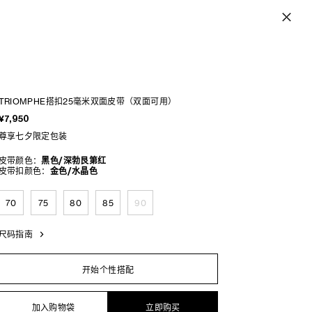
TRIOMPHE搭扣25毫米双面皮带（双面可用）
¥7,950
尊享七夕限定包装
皮带颜色：
黑色/深勃艮第红
皮带扣颜色：
金色/水晶色
70
75
80
85
90
尺码指南
开始个性搭配
加入购物袋
立即购买