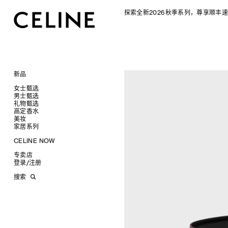
探索全新2026秋季系列，尊享顺丰速
新品
CELINE 2026秋季女士系列
女士甄选
CELINE 2026秋季男士系列
男士甄选
手袋
礼物甄选
成衣
成衣
查看全部
高定香水
配饰软饰
手袋
为她甄选礼物
查看全部
查看全部
新品
美妆
鞋履
鞋履
为他甄选礼物
高定香水
查看全部
查看全部
标志印花 TRIOMPHE CANVAS
衬衫及上衣
衬衫
家居系列
珠宝首饰
皮带软饰
香水配件
缎光唇膏
查看全部
查看全部
SOFT TRIOMPHE
卫衣及T恤
皮带
T恤及上衣
托特包
太阳眼镜
珠宝首饰
润唇膏
旅行
查看全部
查看全部
CELINE NOW
PANIER 草编包
牛仔裤
帽子
拖鞋及凉鞋
卫衣
斜挎包
运动鞋
小皮具
太阳眼镜
美妆配件
蜡烛与配件
查看全部
查看全部
甄选专题
迷你手袋
针织衫
丝巾及围巾
运动及休闲鞋
耳环
针织及POLO衫
商务及旅行手袋
乐福鞋及皮鞋
皮带
小皮具
沐浴及身体护理
生活艺术
查看全部
查看全部
专卖店
时装秀
NINO
夹克外套
发饰
乐福鞋
手镯
新品
牛仔丹宁
双肩包
系带鞋
帽子
手镯
INFINITE POSSIBILITIES
文具
查看全部
登录
/
注册
CELINE 艺术项目
TRIOMPHE 凯旋门
连衣裙
手套
平底鞋
项链
椭圆形
钱包
裤装
迷你手袋
靴子
围巾
项链
新品
MEN'S AUTOMNE/HIVER 2026
2027春夏男装秀
CELINE 精品店建筑
TRIOMPHE FRAME
裤装
高跟鞋
戒指
圆形
卡包
西装
TRIOMPHE CANVAS 标志印花
拖鞋及凉鞋
其他配饰
戒指
长方形
钱包
AUTOMNE 2026
2026冬季时装秀
DAVID ADAMO
搜索
LUGGAGE 手袋
半身裙
靴子
高级珠宝
长方形
零钱包
大衣及羽绒服
LUGGAGE手袋
耳环
圆形
卡包
ÉTÉ CELINE
2026夏季时装秀
CHARLES ARNOLDI
CELINE 巴黎 DUPHOT
TRIO FLAP
大衣及羽绒服
CELINE 挂饰
猫眼形
手拿包
夹克外套
TAKE AWAY
CELINE挂饰
飞行员形
零钱包
ÉTÉ 2026
2026春季时装秀
JAMES BALMFORTH
CELINE 巴黎 FRANÇOIS 1ER
包挂
泳装及内衣
面罩式
链条钱包
皮衣
PADDED手袋
面罩式
电子产品配饰
LEILAH BABIRYE
CELINE 巴黎 GRENELLE
皮衣
几何形
KATINKA BOCK
CELINE 巴黎 蒙田大道
牛仔丹宁
飞行员形
PALOMA BOSQUÊ
CELINE 巴黎 HAUTE
ELAINE CAMERON-WEIR
PARMURERIE
JOSE DAVILA
CELINE 伦敦 邦德街