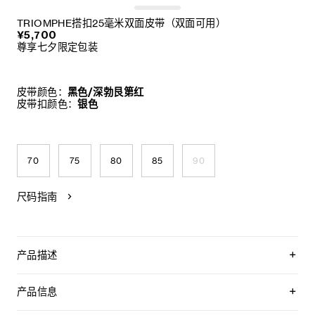
TRIOMPHE搭扣25毫米双面皮带（双面可用）
¥5,700
尊享七夕限定包装
皮带颜色：
黑色/深勃艮第红
皮带扣颜色：
银色
70
75
80
85
90
尺码指南
产品描述
CELINE以经典皮带为设计蓝本，倾情呈献品牌首个可定制双面
皮带系列——“LA BOUCLE CELINE”。该系列采用可拆卸的
产品信息
TRIOMPHE标志性搭扣，搭配全新双面皮带带身，提供经典永