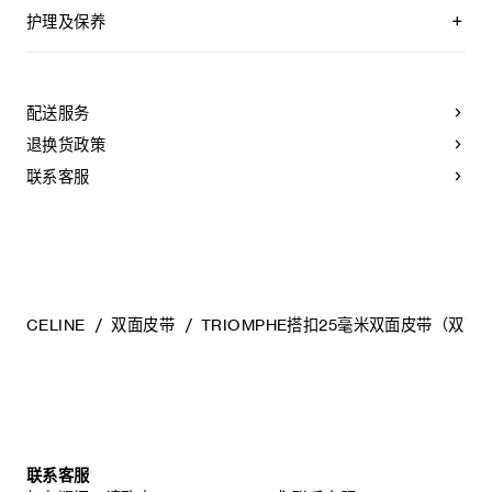
恒与季节潮流的多元色彩选择，并配备四种搭扣款式。
双面皮带，两面均可使用
附赠2个皮革环，配合不同面使用
护理及保养
可拆卸TRIOMPHE搭扣，可搭配其他双面双色皮带
无论是日间穿搭还是晚装造型，这些皮带皆可适配各类廓形，
YOUR CELINE BELT WAS CRAFTED USING THE MOST
同时突显CELINE标志性的“TRIOMPHE”图案。
TAURILLON皮革
LUXURIOUS SKINS. THESE LEATHERS ARE UNIQUE;
中腰
ANY INCIDENTAL TONAL VARIATIONS, MARKS OR
配送服务
宽度：1英寸（2.5厘米）
VEINS ARE NATURAL FEATURES AND SHOULD NOT BE
皮带搭扣可拆卸，提供金色、银色、黑色或水钻装饰等多种选
CONSIDERED IMPERFECTIONS.
退换货政策
择，满足不同场合的多样搭配需求。
金属
TO MAKE SURE YOUR BELT AGES BEAUTIFULLY, WE
银色饰面
RECOMMEND THAT YOU:
联系客服
宽度：1英寸（2.5厘米）
TRIOMPHE配领扣搭扣
- AVOID CONTACT WITH WATER, OIL, PERFUME AND
COSMETIC PRODUCTS. IF YOUR BELT DOES COME
编号：45BLZ3APD.38UG.45BND6ATZ.36SI
INTO CONTACT WITH WATER, IT SHOULD BE DABBED
GENTLY WITH A SOFT, LIGHT-COLOURED ABSORBENT
CLOTH.
- AVOID OVEREXPOSURE TO HEAT AND INTENSE
LIGHT.
CELINE
双面皮带
TRIOMPHE搭扣25毫米双面皮带（双面
- BE CAREFUL NOT TO RUB YOUR BELT AGAINST
COARSE OR ABRASIVE SURFACES. LIGHT SCRATCHES
CAN BE DIMINISHED IF GENTLY MASSAGED WITH A
SOFT, DRY CLOTH.
- STORE IT IN ITS PROTECTIVE FELT BAG. DO NOT
STORE AT A HIGH TEMPERATURE, HUMIDITY LEVEL OR
IN AN UNVENTILATED AREA. NEVER STORE IT IN A
PLASTIC BAG.
联系客服