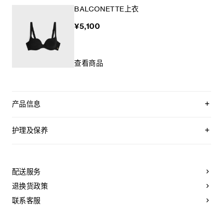
BALCONETTE上衣
¥5,100
查看商品
产品信息
75%锦纶，25%氨纶
衬里：76%锦纶，24%氨纶
护理及保养
TRIOMPHE标志
经典版型
本品可以最高水温30°C/ 85°F手洗。
高腰
仅使用不含漂白剂的洗衣产品。
意大利制造
不可用烘干机烘干。
配送服务
编号：RZ01E152C.38NO
不可熨烫。
不可干洗。
退换货政策
联系客服