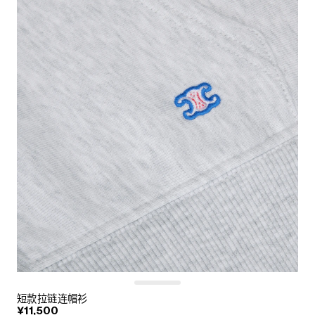
短款拉链连帽衫
¥11,500