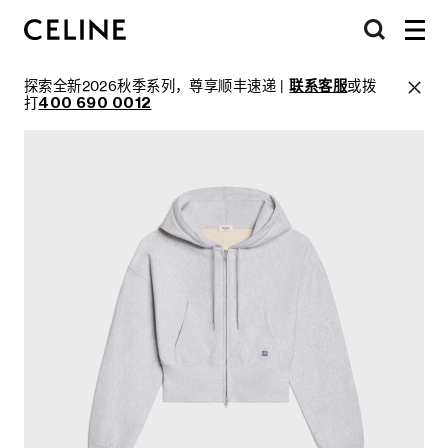
探索全新2026秋季系列，尊享顺丰速递 |
联系客服
或拨
打
400 690 0012