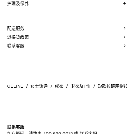
TRIOMPHE刺绣
护理及保养
经典版型
短款剪裁
本品可在轻柔洗衣程序下以最高水温30°C/ 85°F清洗。
连帽衣领，配以可调节抽绳
仅使用不含漂白剂的洗衣产品。
1个开衩袋鼠式口袋
不可用烘干机烘干。
配送服务
罗纹饰边
悬挂晾干，无需脱水。
拉链开合
最高熨烫温度：110°C / 230°F
退换货政策
葡萄牙制造
不可使用蒸汽。
编号：RY0U6510Z.10PG
不可干洗。
联系客服
CELINE
女士甄选
成衣
卫衣及T恤
短款拉链连帽衫
联系客服
如有疑问，请致电
400 690 0012
或
联系客服