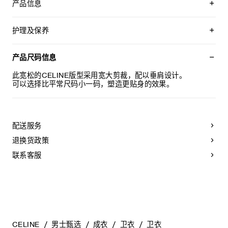
产品信息
100%棉
CELINE PARIS TRIOMPHE刺绣
护理及保养
宽松版型
圆领
本品可在轻柔洗衣程序下以最高水温30°C/ 85°F清洗。
罗纹饰边
仅使用不含漂白剂的洗衣产品。
产品尺码信息
葡萄牙制造
不可用烘干机烘干。
编号：RY0U01233.10PB
悬挂晾干，无需脱水。
此宽松的CELINE版型采用宽大剪裁，配以垂肩设计。
最高熨烫温度：110°C / 230°F
可以选择比平常尺码小一码，塑造更贴身的效果。
不可使用蒸汽。
不可干洗。
配送服务
退换货政策
联系客服
CELINE
男士甄选
成衣
卫衣
卫衣