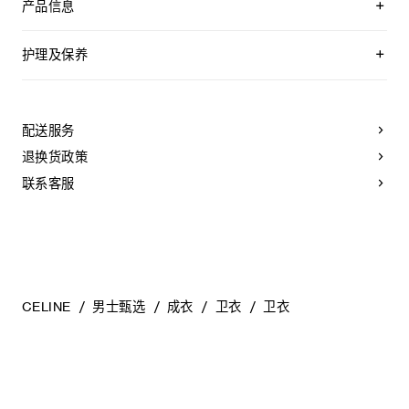
产品信息
100%棉
CELINE VENT FOU印花
护理及保养
宽松版型
圆领
本品可在轻柔洗衣程序下以最高水温30°C/ 85°F清洗。
落肩设计
仅使用不含漂白剂的洗衣产品。
罗纹饰边
不可用烘干机烘干。
配送服务
葡萄牙制造
悬挂晾干，无需脱水。
编号：RY0TZ1233.GKJ7
最高熨烫温度：110°C / 230°F
退换货政策
不可使用蒸汽。
不可干洗。
联系客服
CELINE
男士甄选
成衣
卫衣
卫衣