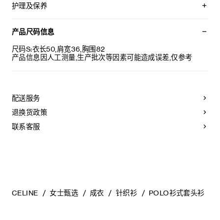
TRIOMPHE刺绣
护理及保养
经典版型
POLO领
不可用水清洗。
罗纹饰边
仅使用不含漂白剂的洗衣产品。
产品尺码信息
3枚镌刻CELINE字样的珍珠母贝纽扣
不可用烘干机烘干。
意大利制造
最高熨烫温度：110°C / 230°F
尺码S:衣长50,肩宽36,胸围82
编号：RY0TD3B20.01OP
不可使用蒸汽。
产品信息因人工测量,生产批次等因素可能造成误差,仅参考
本品可用芳香化合物进行轻柔干洗。
配送服务
退换货政策
联系客服
CELINE
女士甄选
成衣
针织衫
POLO衫式套头衫