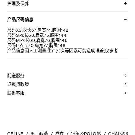
CELINE PARIS刺绣
护理及保养
宽松版型
圆领
不可用水清洗。
罗纹饰边
仅使用不含漂白剂的洗衣产品。
产品尺码信息
意大利制造
不可用烘干机烘干。
编号：RY0SL0Y51.27BR
最高熨烫温度：110°C / 230°F
尺码XS:衣长67,肩宽74,胸围142
不可使用蒸汽。
尺码S:衣长68,肩宽75,胸围144
本品可用芳香化合物进行轻柔干洗。
尺码M:衣长69,肩宽76,胸围146
尺码L:衣长70,肩宽77,胸围148
产品信息因人工测量,生产批次等因素可能造成误差,仅参考
配送服务
退换货政策
联系客服
CELINE
男士甄选
成衣
针织及POLO衫
CHAINS圆