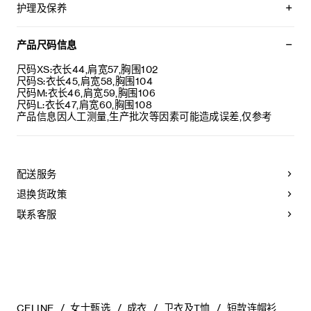
TRIOMPHE刺绣
护理及保养
宽松版型
短款剪裁
本品可在轻柔洗衣程序下以最高水温30°C/ 85°F清洗。
兜帽，设有可调节抽绳，金属箍镌刻CELINE PARIS字样
仅使用不含漂白剂的洗衣产品。
产品尺码信息
罗纹饰边
不可用烘干机烘干。
葡萄牙制造
悬挂晾干，无需脱水。
尺码XS:衣长44,肩宽57,胸围102
编号：RY0OL1233.07OW
最高熨烫温度：110°C / 230°F
尺码S:衣长45,肩宽58,胸围104
不可使用蒸汽。
尺码M:衣长46,肩宽59,胸围106
不可干洗。
尺码L:衣长47,肩宽60,胸围108
产品信息因人工测量,生产批次等因素可能造成误差,仅参考
配送服务
退换货政策
联系客服
CELINE
女士甄选
成衣
卫衣及T恤
短款连帽衫