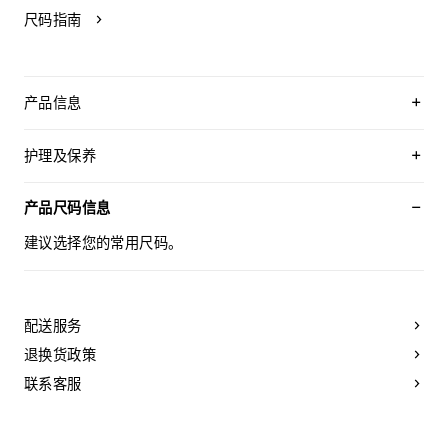
尺码指南
产品信息
97%棉，3%氨纶
TRIOMPHE刺绣
护理及保养
修身版型
圆领
本品可在轻柔洗衣程序下以最高水温30°C/ 85°F清洗。
衣领饰有罗纹饰边
仅使用不含漂白剂的洗衣产品。
产品尺码信息
葡萄牙制造
不可用烘干机烘干。
编号：RX0M43O24.01MA
悬挂晾干，无需脱水。
建议选择您的常用尺码。
最高熨烫温度：110°C / 230°F
不可使用蒸汽。
不可干洗。
配送服务
退换货政策
联系客服